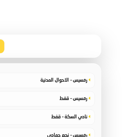
رمسيس - الاحوال المدنية
رمسيس - قفط
نادي السكة - قفط
رمسيس - نجع حمادي