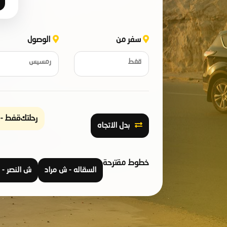
سفر من
الوصول
قفط
رمسيس
رحلتك
قفط - رمسيس | 
بدل الاتجاه
خطوط مقترحة
السقاله - ش مراد
ش النصر - ش مراد