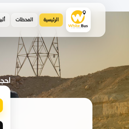
الرئيسية
المحطات
ألب
احجز