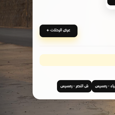
عرض الرحلات
حياء - رمسيس
ش النصر - رمسيس