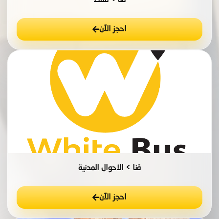
قنا > قفط
احجز الآن
قنا > الاحوال المدنية
احجز الآن