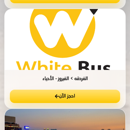
الغردقه > الفيروز - الأحياء
احجز الآن