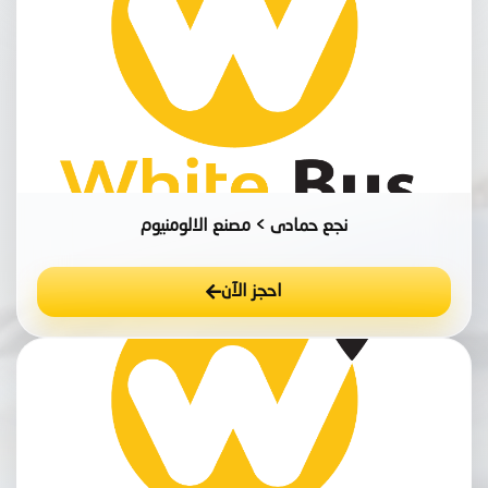
نجع حمادى > مصنع الالومنيوم
احجز الآن