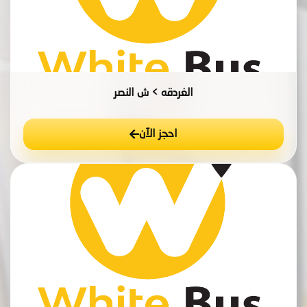
الغردقه > ش النصر
احجز الآن