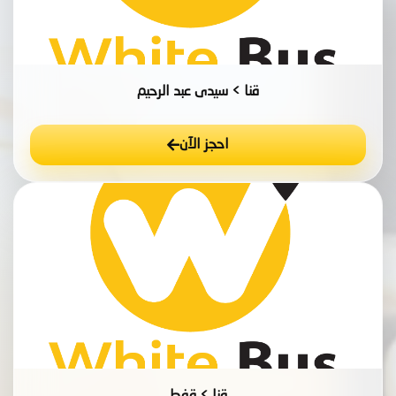
قنا > سيدى عبد الرحيم
احجز الآن