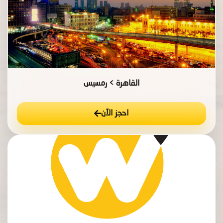
القاهرة > رمسيس
احجز الآن